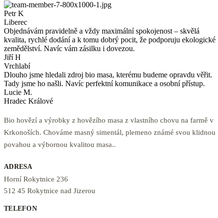
Petr K
Liberec
Objednávám pravidelně a vždy maximální spokojenost – skvělá
kvalita, rychlé dodání a k tomu dobrý pocit, že podporuju ekologické
zemědělství. Navíc vám zásilku i dovezou.
Jiří H
Vrchlabí
Dlouho jsme hledali zdroj bio masa, kterému budeme opravdu věřit.
Tady jsme ho našli. Navíc perfektní komunikace a osobní přístup.
Lucie M.
Hradec Králové
Bio hovězí a výrobky z hovězího masa z vlastního chovu na farmě v
Krkonoších. Chováme masný simentál, plemeno známé svou klidnou
povahou a výbornou kvalitou masa..
ADRESA
Horní Rokytnice 236
512 45 Rokytnice nad Jizerou
TELEFON