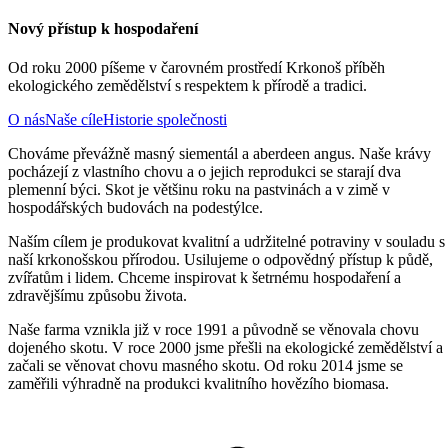
Nový přístup k hospodaření
Od roku 2000 píšeme v čarovném prostředí Krkonoš příběh
ekologického zemědělství s respektem k přírodě a tradici.
O nás
Naše cíle
Historie společnosti
Chováme převážně masný siementál a aberdeen angus. Naše krávy
pocházejí z vlastního chovu a o jejich reprodukci se starají dva
plemenní býci. Skot je většinu roku na pastvinách a v zimě v
hospodářských budovách na podestýlce.
Naším cílem je produkovat kvalitní a udržitelné potraviny v souladu s
naší krkonošskou přírodou. Usilujeme o odpovědný přístup k půdě,
zvířatům i lidem. Chceme inspirovat k šetrnému hospodaření a
zdravějšímu způsobu života.
Naše farma vznikla již v roce 1991 a původně se věnovala chovu
dojeného skotu. V roce 2000 jsme přešli na ekologické zemědělství a
začali se věnovat chovu masného skotu. Od roku 2014 jsme se
zaměřili výhradně na produkci kvalitního hovězího biomasa.